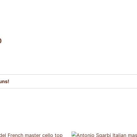
o
uns!