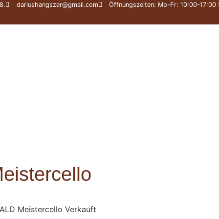
8.
dariushangszer@gmail.com
Öffnungszeiten: Mo-Fr: 10:00-17:00 
statt
Meisterinstrumente
Expertise
Webshop
istercello
ALD Meistercello Verkauft