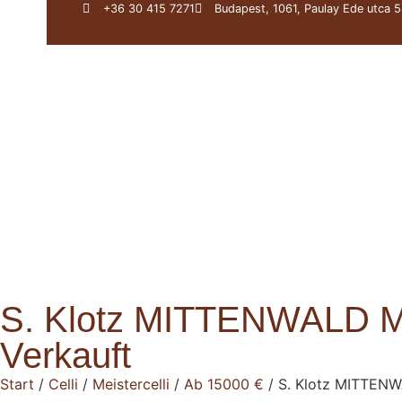
+36 30 415 7271
Budapest, 1061, Paulay Ede utca 5
Über uns
Darius Werk
S. Klotz MITTENWALD Me
Verkauft
Start
/
Celli
/
Meistercelli
/
Ab 15000 €
/ S. Klotz MITTENW