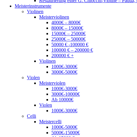
Restaurierung einer G. Chiocchi-Violine – Padua
Meisterinstrumente
Violinen
Meisterviolinen
4000€ – 8000€
8000€ – 15000€
15000€ – 25000€
25000€ – 50000€
50000 € -100000 €
100000 € – 200000 €
200000 € +
Violinen
1000€-3000€
3000€-5000€
Violen
Meisterviolen
1000€-3000€
3000€-10000€
Ab 10000€
Violen
1000€-3000€
Celli
Meistercelli
1000€-5000€
5000€-15000€