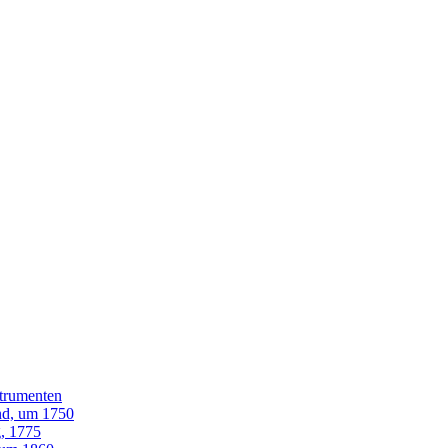
strumenten
and, um 1750
g, 1775