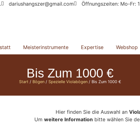
.
dariushangszer@gmail.com
Öffnungszeiten: Mo-Fr: 1
statt
Meisterinstrumente
Expertise
Webshop
Bis Zum 1000 €
Start
/
Bögen
/
Spezielle Violabögen
/ Bis Zum 1000 €
Hier finden Sie die Auswahl an
Viol
Um
weitere Information
bitte wählen Sie d