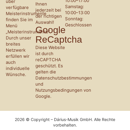
10:00–17:00
über
Ihnen
Samstag:
verfügbare
jederzeit bei
10:00–13:00
Meisterinstrumente
der richtigen
Sonntag:
finden Sie im
Auswahl!
Geschlossen
Menü
Google
„Meisterinstrumente“.
ReCaptcha
Durch unser
breites
Diese Website
Netzwerk
ist durch
erfüllen wir
reCAPTCHA
auch
geschützt. Es
individuelle
gelten die
Wünsche.
Datenschutzbestimmungen
und
Nutzungsbedingungen
von
Google.
2026 © Copyright – Dárius-Musik GmbH. Alle Rechte
vorbehalten.