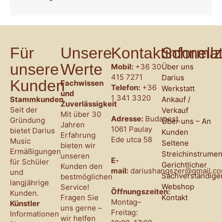
Für
Unsere
Kontaktinforma
Schnellz
unsere
Werte
Mobil:
+36 30
Über uns
415 7271
Darius
Kunden
Fachwissen
Telefon:
+36
Werkstatt
und
1 341 3320
Stammkunden
Ankauf /
Zuverlässigkeit
Seit der
Verkauf
Mit über 30
Adresse:
Budapest,
Gründung
Über uns – An
Jahren
1061 Paulay
bietet Darius
Kunden
Erfahrung
Ede utca 58
Music
Seltene
bieten wir
Ermäßigungen
Streichinstrumen
unseren
E-
für Schüler
Gerichtlicher
Kunden den
mail:
dariushangszer@gmail.c
und
Sachverständige
bestmöglichen
langjährige
Webshop
Service!
Öffnungszeiten:
Kunden.
Fragen Sie
Kontakt
Montag–
Künstler
uns gerne –
Freitag:
Informationen
wir helfen