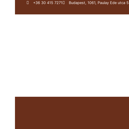
+36 30 415 7271
Budapest, 1061, Paulay Ede utca 5
Über uns
Darius Werk