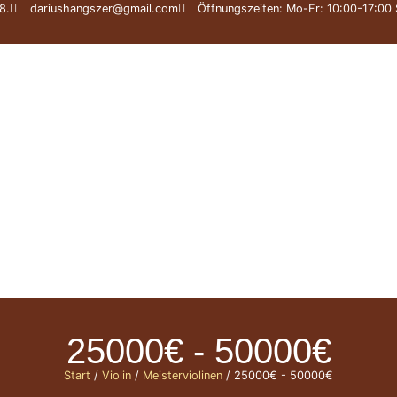
8.
dariushangszer@gmail.com
Öffnungszeiten: Mo-Fr: 10:00-17:00 
statt
Meisterinstrumente
Expertise
Webshop
25000€ - 50000€
Start
/
Violin
/
Meisterviolinen
/ 25000€ - 50000€