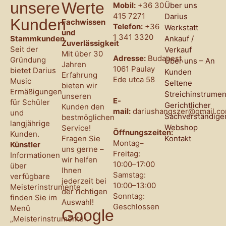
unsere
Werte
Mobil:
+36 30
Über uns
415 7271
Darius
Kunden
Fachwissen
Telefon:
+36
Werkstatt
und
1 341 3320
Stammkunden
Ankauf /
Zuverlässigkeit
Seit der
Verkauf
Mit über 30
Adresse:
Budapest,
Gründung
Über uns – An
Jahren
1061 Paulay
bietet Darius
Kunden
Erfahrung
Ede utca 58
Music
Seltene
bieten wir
Ermäßigungen
Streichinstrumen
unseren
E-
für Schüler
Gerichtlicher
Kunden den
mail:
dariushangszer@gmail.c
und
Sachverständige
bestmöglichen
langjährige
Webshop
Service!
Öffnungszeiten:
Kunden.
Fragen Sie
Kontakt
Montag–
Künstler
uns gerne –
Freitag:
Informationen
wir helfen
10:00–17:00
über
Ihnen
Samstag:
verfügbare
jederzeit bei
10:00–13:00
Meisterinstrumente
der richtigen
Sonntag:
finden Sie im
Auswahl!
Geschlossen
Menü
Google
„Meisterinstrumente“.