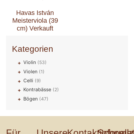
Havas István
Meisterviola (39
cm) Verkauft
Kategorien
Violin
(53)
+
Violen
(1)
+
Celli
(9)
+
Kontrabässe
(2)
+
Bögen
(47)
+
Für
Unsere
Kontaktinforma
Schnellz