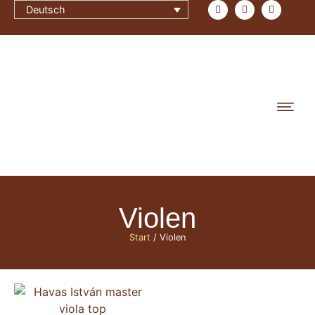
Deutsch
Violen
Start
/ Violen