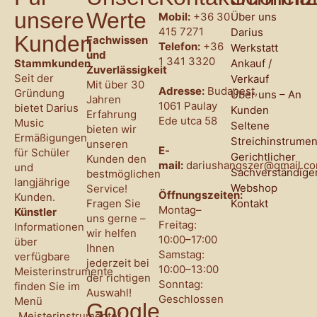
unsere
Werte
Mobil:
+36 30
Über uns
415 7271
Darius
Kunden
Fachwissen
Telefon:
+36
Werkstatt
und
1 341 3320
Stammkunden
Ankauf /
Zuverlässigkeit
Seit der
Verkauf
Mit über 30
Adresse:
Budapest,
Gründung
Über uns – An
Jahren
1061 Paulay
bietet Darius
Kunden
Erfahrung
Ede utca 58
Music
Seltene
bieten wir
Ermäßigungen
Streichinstrumen
unseren
E-
für Schüler
Gerichtlicher
Kunden den
mail:
dariushangszer@gmail.c
und
Sachverständige
bestmöglichen
langjährige
Webshop
Service!
Öffnungszeiten:
Kunden.
Fragen Sie
Kontakt
Montag–
Künstler
uns gerne –
Freitag:
Informationen
wir helfen
10:00–17:00
über
Ihnen
Samstag:
verfügbare
jederzeit bei
10:00–13:00
Meisterinstrumente
der richtigen
Sonntag:
finden Sie im
Auswahl!
Geschlossen
Menü
Google
„Meisterinstrumente“.