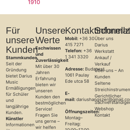
1910
Für
Unsere
Kontaktinforma
Schnellz
unsere
Werte
Mobil:
+36 30
Über uns
415 7271
Darius
Kunden
Fachwissen
Telefon:
+36
Werkstatt
und
1 341 3320
Stammkunden
Ankauf /
Zuverlässigkeit
Seit der
Verkauf
Mit über 30
Adresse:
Budapest,
Gründung
Über uns – An
Jahren
1061 Paulay
bietet Darius
Kunden
Erfahrung
Ede utca 58
Music
Seltene
bieten wir
Ermäßigungen
Streichinstrumen
unseren
E-
für Schüler
Gerichtlicher
Kunden den
mail:
dariushangszer@gmail.c
und
Sachverständige
bestmöglichen
langjährige
Webshop
Service!
Öffnungszeiten:
Kunden.
Fragen Sie
Kontakt
Montag–
Künstler
uns gerne –
Freitag:
Informationen
wir helfen
10:00–17:00