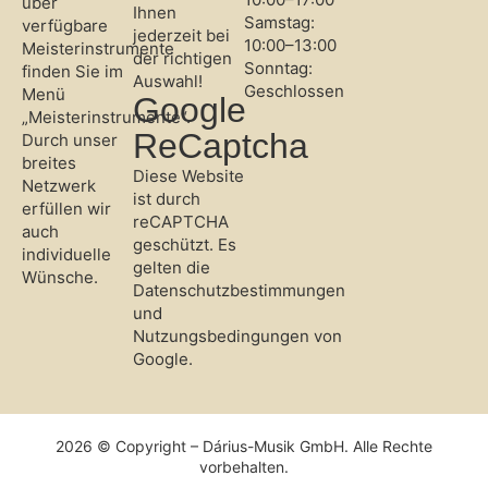
über
Ihnen
Samstag:
verfügbare
jederzeit bei
10:00–13:00
Meisterinstrumente
der richtigen
Sonntag:
finden Sie im
Auswahl!
Geschlossen
Menü
Google
„Meisterinstrumente“.
ReCaptcha
Durch unser
breites
Diese Website
Netzwerk
ist durch
erfüllen wir
reCAPTCHA
auch
geschützt. Es
individuelle
gelten die
Wünsche.
Datenschutzbestimmungen
und
Nutzungsbedingungen
von
Google.
2026 © Copyright – Dárius-Musik GmbH. Alle Rechte
vorbehalten.