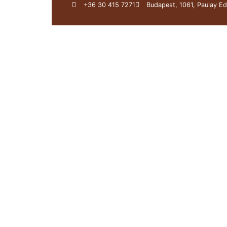
+36 30 415 7271
Budapest, 1061, Paulay Ed
Über uns
Darius Werk
Günt
Start
/
Bögen
/
S