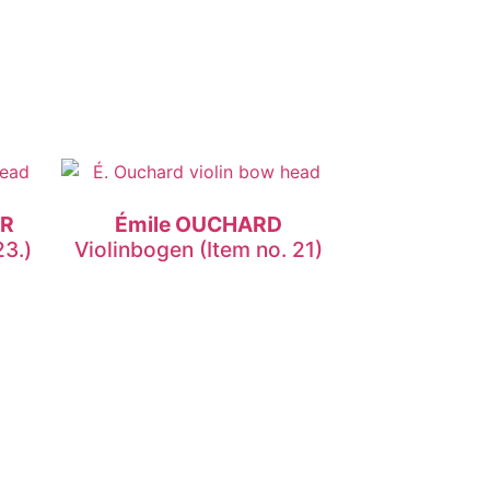
ER
Émile OUCHARD
23.)
Violinbogen (Item no. 21)