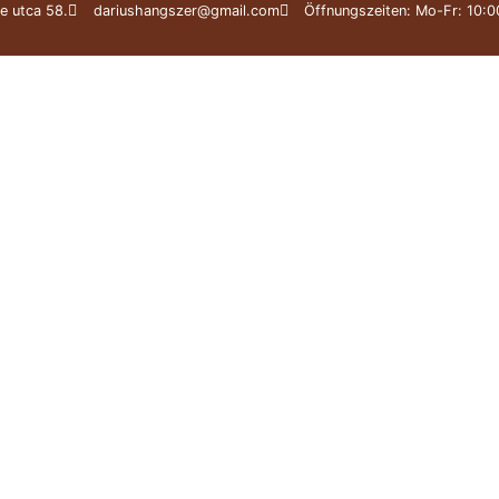
e utca 58.
dariushangszer@gmail.com
Öffnungszeiten: Mo-Fr: 10:0
statt
Meisterinstrumente
Expertise
Webshop
er PAULUS Violinbögen VERK
pezielle Violinbögen
/
Ab 3000 €
/ Günter PAULUS Violin