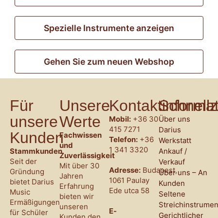
Spezielle Instrumente anzeigen
Gehen Sie zum neuen Webshop
Für
Unsere
Kontaktinforma
Schnellz
unsere
Werte
Mobil:
+36 30
Über uns
415 7271
Darius
Kunden
Fachwissen
Telefon:
+36
Werkstatt
und
1 341 3320
Stammkunden
Ankauf /
Zuverlässigkeit
Seit der
Verkauf
Mit über 30
Adresse:
Budapest,
Gründung
Über uns – An
Jahren
1061 Paulay
bietet Darius
Kunden
Erfahrung
Ede utca 58
Music
Seltene
bieten wir
Ermäßigungen
Streichinstrumen
unseren
E-
für Schüler
Gerichtlicher
Kunden den