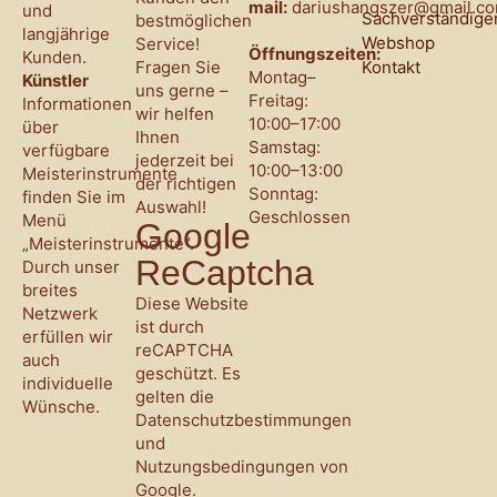
mail:
dariushangszer@gmail.c
und
Sachverständige
bestmöglichen
langjährige
Webshop
Service!
Öffnungszeiten:
Kunden.
Fragen Sie
Kontakt
Montag–
Künstler
uns gerne –
Freitag:
Informationen
wir helfen
10:00–17:00
über
Ihnen
Samstag:
verfügbare
jederzeit bei
10:00–13:00
Meisterinstrumente
der richtigen
Sonntag:
finden Sie im
Auswahl!
Geschlossen
Menü
Google
„Meisterinstrumente“.
ReCaptcha
Durch unser
breites
Diese Website
Netzwerk
ist durch
erfüllen wir
reCAPTCHA
auch
geschützt. Es
individuelle
gelten die
Wünsche.
Datenschutzbestimmungen
und
Nutzungsbedingungen
von
Google.