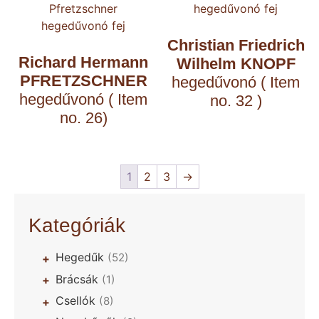
Christian Friedrich
Richard Hermann
Wilhelm KNOPF
PFRETZSCHNER
hegedűvonó ( Item
hegedűvonó ( Item
no. 32 )
no. 26)
1
2
3
→
Kategóriák
Hegedűk
(52)
+
Brácsák
(1)
+
Csellók
(8)
+