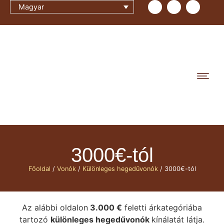
Magyar
3000€-tól
Főoldal
/
Vonók
/
Különleges hegedűvonók
/ 3000€-tól
Az alábbi oldalon
3.000 €
feletti árkategóriába
tartozó
különleges hegedűvonók
kínálatát látja.