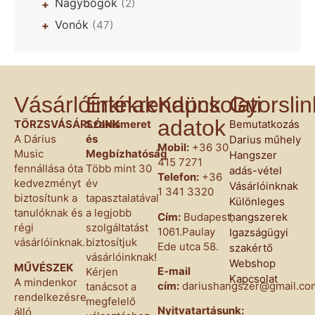
Nagybőgők
(2)
+
Vonók
(47)
+
Vásárlóinknak
Értékrendünk
Kapcsolati
Gyorsli
adatok
TÖRZSVÁSÁRLÓINK
Szakismeret
Bemutatkozás
A Dárius
és
Darius műhely
Mobil:
+36 30
Music
Megbízhatóság
Hangszer
415 7271
fennállása óta
Több mint 30
adás-vétel
Telefon:
+36
kedvezményt
év
Vásárlóinknak
1 341 3320
biztosítunk a
tapasztalatával
Különleges
tanulóknak és
a legjobb
Cím:
Budapest,
hangszerek
régi
szolgáltatást
1061.Paulay
Igazságügyi
vásárlóinknak.
biztosítjuk
Ede utca 58.
szakértő
vásárlóinknak!
Webshop
MŰVÉSZEK
E-mail
Kérjen
Kapcsolat
A mindenkor
cím:
dariushangszer@gmail.co
tanácsot a
rendelkezésre
megfelelő
Nyitvatartásunk:
álló