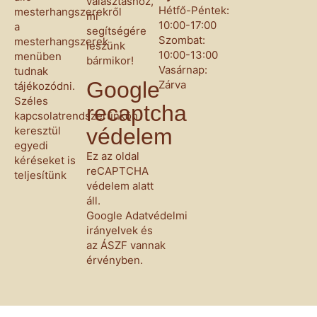
választáshoz,
Hétfő-Péntek:
mesterhangszerekről
mi
10:00-17:00
a
segítségére
Szombat:
mesterhangszerek
leszünk
10:00-13:00
menüben
bármikor!
Vasárnap:
tudnak
Google
Zárva
tájékozódni.
Széles
recaptcha
kapcsolatrendszerünkön
keresztül
védelem
egyedi
Ez az oldal
kéréseket is
reCAPTCHA
teljesítünk
védelem alatt
áll.
Google
Adatvédelmi
irányelvek
és
az
ÁSZF
vannak
érvényben.