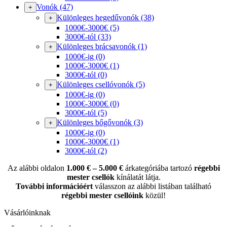
Vonók
(47)
+
Különleges hegedűvonók
(38)
+
1000€-3000€
(5)
3000€-tól
(33)
Különleges brácsavonók
(1)
+
1000€-ig
(0)
1000€-3000€
(1)
3000€-tól
(0)
Különleges csellóvonók
(5)
+
1000€-ig
(0)
1000€-3000€
(0)
3000€-tól
(5)
Különleges bőgővonók
(3)
+
1000€-ig
(0)
1000€-3000€
(1)
3000€-tól
(2)
Az alábbi oldalon
1.000 € – 5.000 €
árkategóriába tartozó
régebbi
mester csellók
kínálatát látja.
További információért
válasszon az alábbi listában található
régebbi mester csellóink
közül!
Vásárlóinknak