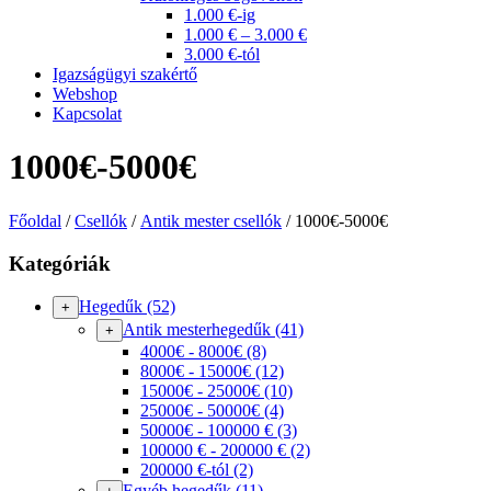
1.000 €-ig
1.000 € – 3.000 €
3.000 €-tól
Igazságügyi szakértő
Webshop
Kapcsolat
1000€-5000€
Főoldal
/
Csellók
/
Antik mester csellók
/ 1000€-5000€
Kategóriák
Hegedűk
(52)
+
Antik mesterhegedűk
(41)
+
4000€ - 8000€
(8)
8000€ - 15000€
(12)
15000€ - 25000€
(10)
25000€ - 50000€
(4)
50000€ - 100000 €
(3)
100000 € - 200000 €
(2)
200000 €-tól
(2)
Egyéb hegedűk
(11)