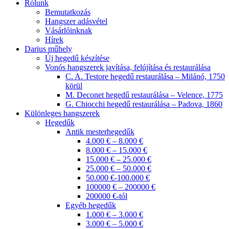
Rólunk
Bemutatkozás
Hangszer adásvétel
Vásárlóinknak
Hírek
Darius műhely
Új hegedű készítése
Vonós hangszerek javítása, felújítása és restaurálása
C. A. Testore hegedű restaurálása – Milánó, 1750
körül
M. Deconet hegedű restaurálása – Velence, 1775
G. Chiocchi hegedű restaurálása – Padova, 1860
Különleges hangszerek
Hegedűk
Antik mesterhegedűk
4.000 € – 8.000 €
8.000 € – 15.000 €
15.000 € – 25.000 €
25.000 € – 50.000 €
50.000 €-100.000 €
100000 € – 200000 €
200000 €-tól
Egyéb hegedűk
1.000 € – 3.000 €
3.000 € – 5.000 €