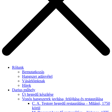
Rólunk
Bemutatkozás
Hangszer adásvétel
Vásárlóinknak
Hírek
Darius műhely
Új hegedű készítése
Vonós hangszerek javítása, felújítása és restaurálása
C. A. Testore hegedű restaurálása – Milánó, 1750
körül