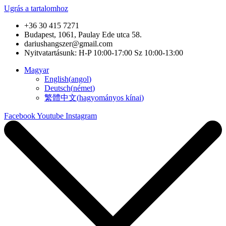
Ugrás a tartalomhoz
+36 30 415 7271
Budapest, 1061, Paulay Ede utca 58.
dariushangszer@gmail.com
Nyitvatartásunk: H-P 10:00-17:00 Sz 10:00-13:00
Magyar
English
(
angol
)
Deutsch
(
német
)
繁體中文
(
hagyományos kínai
)
Facebook
Youtube
Instagram