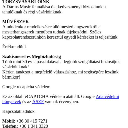
TÖRZSVÁSÁRLÓINK
A Dárius Music fennállása óta kedvezményt biztosítunk a
tanulóknak és régi vásárlóinknak.
MŰVÉSZEK
A mindenkor rendelkezésre álló mesterhangszerekről a
mesterhangszerek menüben tudnak tájékozódni. Széles
kapcsolatrendszerünkön keresztül egyedi kéréseket is teljesítünk
Értékrendünk
Szakismeret és Megbízhatóság
Több mint 30 év tapasztalatával a legjobb szolgáltatást biztosítjuk
vásárlóinknak!
Kérjen tanácsot a megfelelő választáshoz, mi segítségére leszünk
bármikor!
Google recaptcha védelem
Ez az oldal reCAPTCHA védelem alatt áll. Google
Adatvédelmi
irányelvek
és az
ÁSZF
vannak érvényben.
Kapcsolati adatok
Mobil:
+36 30 415 7271
Telefon:
+36 1 341 3320