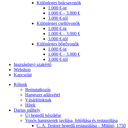
Különleges brácsavonók
1.000 €-ig
1.000 € – 3.000 €
3.000 €-tól
Különleges csellóvonók
1.000 €-ig
1.000 € – 3.000 €
3.000 €-tól
Különleges bőgővonók
1.000 €-ig
1.000 € – 3.000 €
3.000 €-tól
Igazságügyi szakértő
Webshop
Kapcsolat
Rólunk
Bemutatkozás
Hangszer adásvétel
Vásárlóinknak
Hírek
Darius műhely
Új hegedű készítése
Vonós hangszerek javítása, felújítása és restaurálása
C. A. Testore hegedű restaurálása – Milánó, 1750