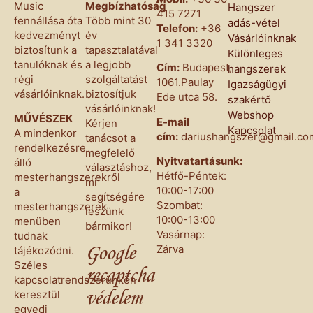
Music
Megbízhatóság
Hangszer
415 7271
fennállása óta
Több mint 30
adás-vétel
Telefon:
+36
kedvezményt
év
Vásárlóinknak
1 341 3320
biztosítunk a
tapasztalatával
Különleges
tanulóknak és
a legjobb
Cím:
Budapest,
hangszerek
régi
szolgáltatást
1061.Paulay
Igazságügyi
vásárlóinknak.
biztosítjuk
Ede utca 58.
szakértő
vásárlóinknak!
Webshop
MŰVÉSZEK
E-mail
Kérjen
Kapcsolat
A mindenkor
cím:
dariushangszer@gmail.co
tanácsot a
rendelkezésre
megfelelő
Nyitvatartásunk:
álló
választáshoz,
Hétfő-Péntek:
mesterhangszerekről
mi
10:00-17:00
a
segítségére
Szombat:
mesterhangszerek
leszünk
10:00-13:00
menüben
bármikor!
Vasárnap:
tudnak
Zárva
Google
tájékozódni.
Széles
recaptcha
kapcsolatrendszerünkön
keresztül
védelem
egyedi