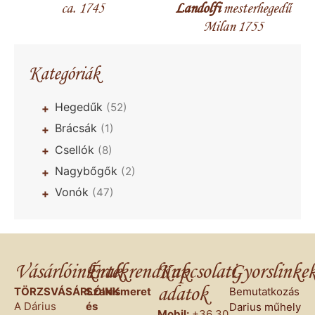
ca. 1745
Landolfi
mesterhegedű
Milan 1755
Kategóriák
Hegedűk
(52)
+
Brácsák
(1)
+
Csellók
(8)
+
Nagybőgők
(2)
+
Vonók
(47)
+
Vásárlóinknak
Értékrendünk
Kapcsolati
Gyorslinke
adatok
TÖRZSVÁSÁRLÓINK
Szakismeret
Bemutatkozás
A Dárius
és
Darius műhely
Mobil:
+36 30