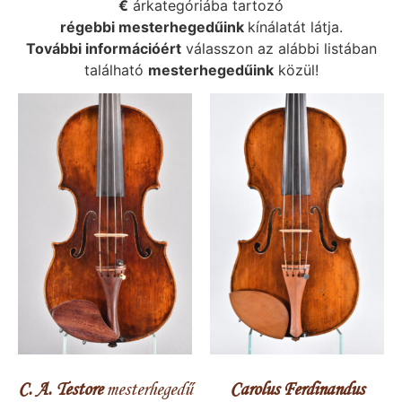
€
árkategóriába tartozó
régebbi mesterhegedűink
kínálatát látja.
További információért
válasszon az alábbi listában
található
mesterhegedűink
közül!
C. A. Testore
mesterhegedű
Carolus Ferdinandus