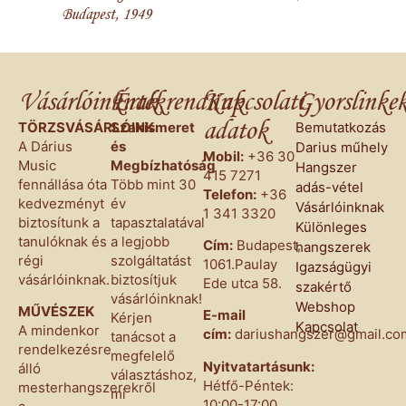
Budapest, 1949
Vásárlóinknak
Értékrendünk
Kapcsolati
Gyorslinke
adatok
TÖRZSVÁSÁRLÓINK
Szakismeret
Bemutatkozás
A Dárius
és
Darius műhely
Mobil:
+36 30
Music
Megbízhatóság
Hangszer
415 7271
fennállása óta
Több mint 30
adás-vétel
Telefon:
+36
kedvezményt
év
Vásárlóinknak
1 341 3320
biztosítunk a
tapasztalatával
Különleges
tanulóknak és
a legjobb
Cím:
Budapest,
hangszerek
régi
szolgáltatást
1061.Paulay
Igazságügyi
vásárlóinknak.
biztosítjuk
Ede utca 58.
szakértő
vásárlóinknak!
Webshop
MŰVÉSZEK
E-mail
Kérjen
Kapcsolat
A mindenkor
cím:
dariushangszer@gmail.co
tanácsot a
rendelkezésre
megfelelő
Nyitvatartásunk:
álló
választáshoz,
Hétfő-Péntek:
mesterhangszerekről
mi
10:00-17:00