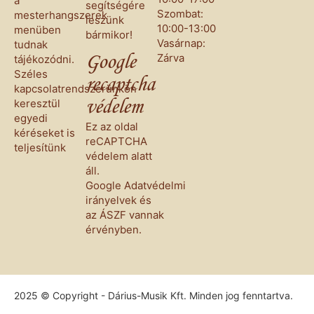
a
segítségére
Szombat:
mesterhangszerek
leszünk
10:00-13:00
menüben
bármikor!
Vasárnap:
tudnak
Zárva
Google
tájékozódni.
Széles
recaptcha
kapcsolatrendszerünkön
keresztül
védelem
egyedi
Ez az oldal
kéréseket is
reCAPTCHA
teljesítünk
védelem alatt
áll.
Google
Adatvédelmi
irányelvek
és
az
ÁSZF
vannak
érvényben.
2025 © Copyright - Dárius-Musik Kft. Minden jog fenntartva.