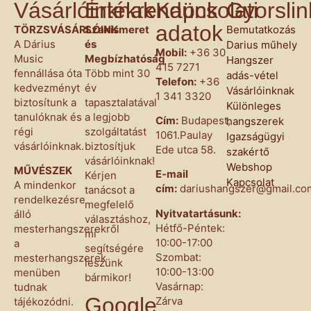
Vásárlóinknak
Értékrendünk
Kapcsolati
Gyorsli
adatok
TÖRZSVÁSÁRLÓINK
Szakismeret
Bemutatkozás
A Dárius
és
Darius műhely
Mobil:
+36 30
Music
Megbízhatóság
Hangszer
415 7271
fennállása óta
Több mint 30
adás-vétel
Telefon:
+36
kedvezményt
év
Vásárlóinknak
1 341 3320
biztosítunk a
tapasztalatával
Különleges
tanulóknak és
a legjobb
Cím:
Budapest,
hangszerek
régi
szolgáltatást
1061.Paulay
Igazságügyi
vásárlóinknak.
biztosítjuk
Ede utca 58.
szakértő
vásárlóinknak!
Webshop
MŰVÉSZEK
E-mail
Kérjen
Kapcsolat
A mindenkor
cím:
dariushangszer@gmail.co
tanácsot a
rendelkezésre
megfelelő
Nyitvatartásunk:
álló
választáshoz,
Hétfő-Péntek:
mesterhangszerekről
mi
10:00-17:00
a
segítségére
Szombat:
mesterhangszerek
leszünk
10:00-13:00
menüben
bármikor!
Vasárnap:
tudnak
Google
Zárva
tájékozódni.