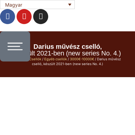
Magyar
Darius művész cselló,
készült 2021-ben (new series No. 4.)
Főoldal
/
Csellók
/
Egyéb csellók
/
3000€-10000€
/ Darius művész
cselló, készült 2021-ben (new series No. 4.)