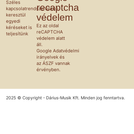
Széles
recaptcha
kapcsolatrendszerünkön
keresztül
védelem
egyedi
Ez az oldal
kéréseket is
reCAPTCHA
teljesítünk
védelem alatt
áll.
Google
Adatvédelmi
irányelvek
és
az
ÁSZF
vannak
érvényben.
2025 © Copyright - Dárius-Musik Kft. Minden jog fenntartva.