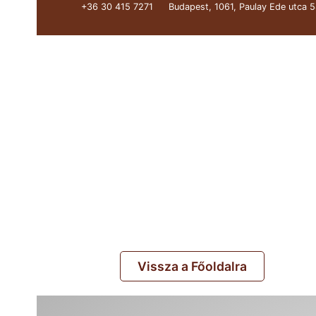
+36 30 415 7271
Budapest, 1061, Paulay Ede utca 5
关于我们
Vissza a Főoldalra