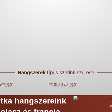
Hangszerek
típus szerinti szűrése
师中提琴
古董大师大提琴
itka hangszereink
b
olasz
és
francia