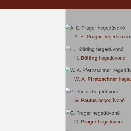
A. E.
Prager
hegedűvonó
H.
Dölling
hegedűvonó
W. A.
Pfretzschner
hege
G.
Paulus
hegedűvonó
G.
Prager
hegedűvonó