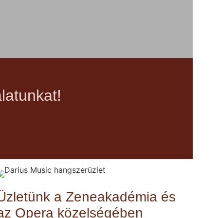
latunkat!
Üzletünk a Zeneakadémia és
az Opera közelségében