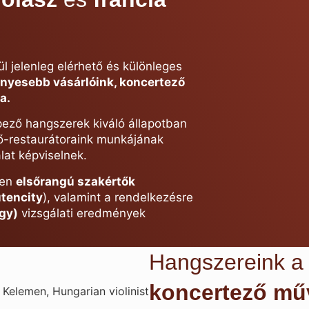
l jelenleg elérhető és különleges
ényesebb vásárlóink, koncertező
a.
ező hangszerek kiváló állapotban
tő-restaurátoraink munkájának
at képviselnek.
ben
elsőrangú szakértők
utencity
), valamint a rendelkezésre
gy)
vizsgálati eredmények
Hangszereink 
koncertező mű