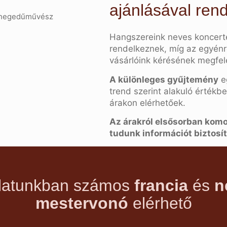
ajánlásával ren
hegedűművész
Hangszereink neves koncert
rendelkeznek, míg az egyénr
vásárlóink kérésének megfele
A különleges gyűjtemény
e
trend szerint alakuló értékb
árakon elérhetőek.
Az árakról elsősorban kom
tudunk információt biztosít
latunkban számos
francia
és
n
mestervonó
elérhető