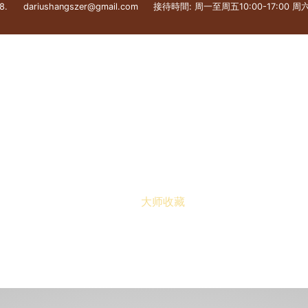
8.
dariushangszer@gmail.com
接待時間: 周一至周五10:00-17:00 周六1
乐器修理 – 修理店
大师收藏
司法专家
网店