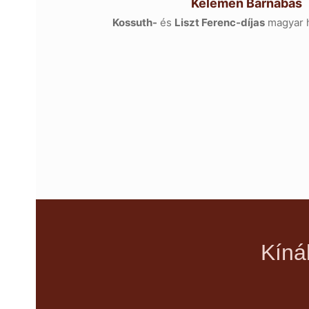
Kelemen Barnabás
Kossuth-
és
Liszt Ferenc-díjas
magyar 
Kíná