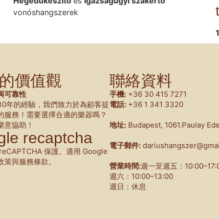
Hegedűkészítő
és
igazságügyi szakértő
vonóshangszerek
的價值觀
聯絡資料
與可靠性
手機:
+36 30 415 7271
30年的經驗，我們致力於為顧客提
電話:
+36 1 341 3320
的服務！需要選擇合適的樂器嗎？
樂意協助！
地址:
Budapest, 1061.Paulay Ede
le recaptcha
電子郵件:
dariushangszer@gmai
eCAPTCHA 保護。適用 Google
政策與服務條款。
營業時間:
週一至週五：10:00–17:
週六：10:00–13:00
週日：休息