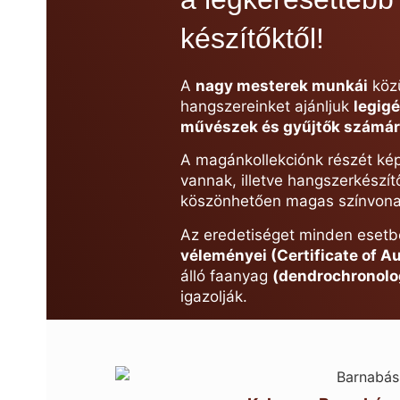
készítőktől!
A
nagy mesterek munkái
közü
hangszereinket ajánljuk
legig
művészek és gyűjtők számár
A magánkollekciónk részét kép
vannak, illetve hangszerkészí
köszönhetően magas színvonal
Az eredetiséget minden eset
véleményei (Certificate of A
álló faanyag
(dendrochronolo
igazolják.