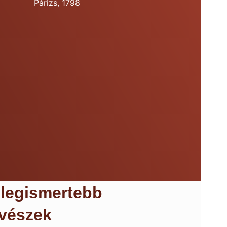
Párizs, 1798
a
legismertebb
vészek