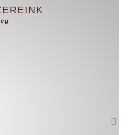
EREINK
zeg