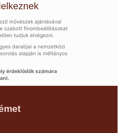
delkeznek
ező művészek ajánlásával
e szabott finombeállításokat
lően tudjuk elvégezni.
gyes darabjai a nemzetközi
esorolás alapján is méltányos
oly érdeklődők számára
ani.
émet