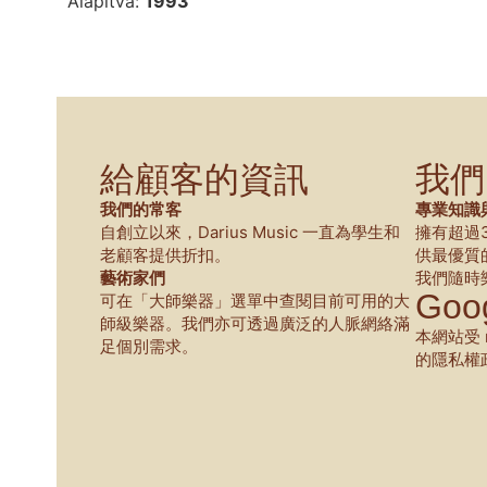
Alapítva:
1993
給顧客的資訊
我們
我們的常客
專業知識
自創立以來，Darius Music 一直為學生和
擁有超過
老顧客提供折扣。
供最優質
藝術家們
我們隨時
Goog
可在「大師樂器」選單中查閱目前可用的大
師級樂器。我們亦可透過廣泛的人脈網絡滿
本網站受 r
足個別需求。
的隱私權