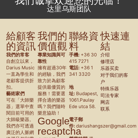
我们诚挚欢迎您的光临！
达里乌斯团队
給顧客
我們的
聯絡資
快速連
的資訊
價值觀
料
結
我們的常客
專業知識與可
手機:
+36 30
介绍
自創立以來，
靠性
415 7271
修理店
Darius Music
擁有超過30年
電話:
+36 1
乐器买卖
一直為學生和
的經驗，我們
341 3320
对于我们的客
老顧客提供折
致力於為顧客
户
扣。
提供最優質的
地
特殊乐器
藝術家們
服務！需要選
址:
Budapest,
司法专家
可在「大師樂
擇合適的樂器
1061.Paulay
网店
器」選單中查
嗎？我們隨時
Ede utca 58.
联系
閱目前可用的
樂意協助！
Google
大師級樂器。
電子郵
我們亦可透過
件:
dariushangszer@gmail.com
recaptcha
廣泛的人脈網