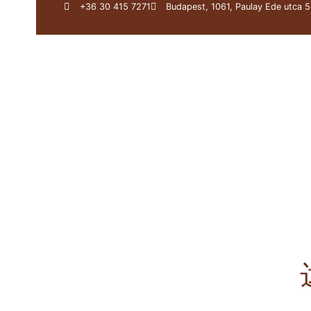
+36 30 415 7271
Budapest, 1061, Paulay Ede utca 5
关于我们