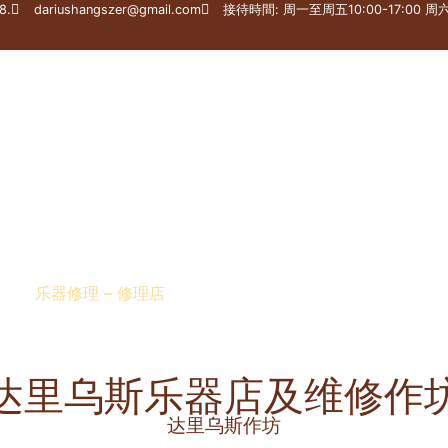
8.
dariushangszer@gmail.com
接待時間: 周一至周五10:00-17:00 周六1
乐器修理 – 修理店
大师收藏
司法专家
网店
达里乌斯乐器店及维修作
达里乌斯作坊