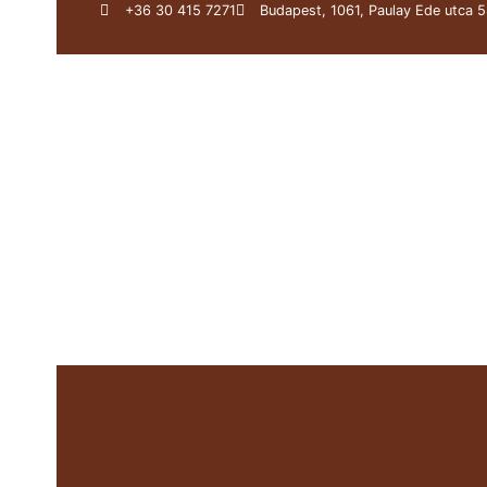
+36 30 415 7271
Budapest, 1061, Paulay Ede utca 5
关于我们