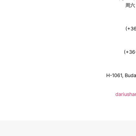
周
(+36
(+36
H-1061, Buda
dariush