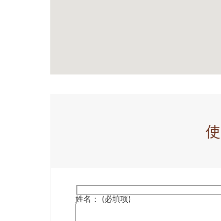
使
姓名： (必填项)